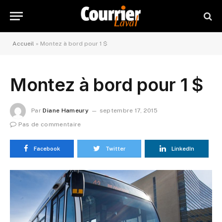
Accueil
»
Montez à bord pour 1 $
Montez à bord pour 1 $
Par
Diane Hameury
septembre 17, 2015
Pas de commentaire
Facebook
Twitter
LinkedIn