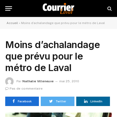
Accueil
»
Moins d’achalandage que prévu pour le métro de Laval
Moins d’achalandage
que prévu pour le
métro de Laval
Par
Nathalie Villeneuve
mai 25, 2010
Pas de commentaire
Facebook
Twitter
LinkedIn