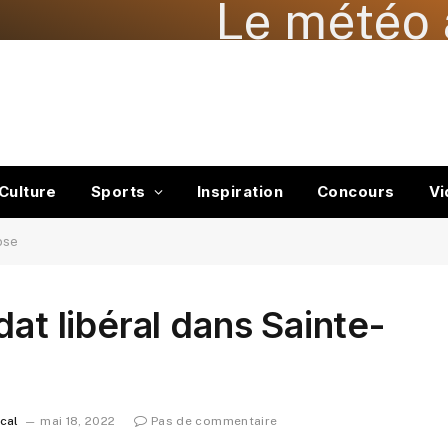
Le météo 
Culture
Sports
Inspiration
Concours
Vi
ose
dat libéral dans Sainte-
ocal
mai 18, 2022
Pas de commentaire