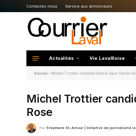
Contactez-nous
Service aux annonceurs
Actualités
Vie Lavallloise
Accueil
»
Michel Trottier candidat libéral dans Sainte-R
Michel Trottier candi
Rose
Par
Stephane St-Amour | Initiative de journalisme l