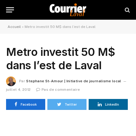
Accueil
»
Metro investit 50 M$ dans l’est de Laval
Metro investit 50 M$
dans l’est de Laval
Par
Stephane St-Amour | Initiative de journalisme local
juillet 4, 2012
Pas de commentaire
Facebook
Twitter
LinkedIn