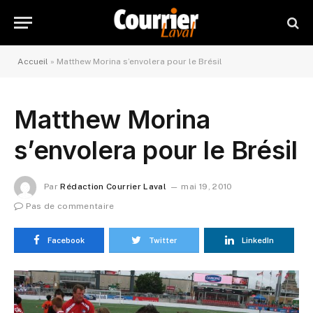
Accueil
»
Matthew Morina s’envolera pour le Brésil
Matthew Morina
s’envolera pour le Brésil
Par
Rédaction Courrier Laval
mai 19, 2010
Pas de commentaire
Facebook
Twitter
LinkedIn