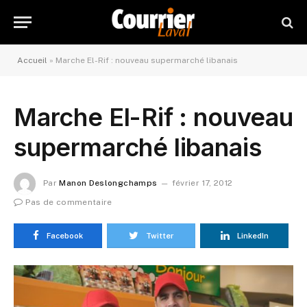
Accueil
»
Marche El-Rif : nouveau supermarché libanais
Marche El-Rif : nouveau
supermarché libanais
Par
Manon Deslongchamps
février 17, 2012
Pas de commentaire
Facebook
Twitter
LinkedIn