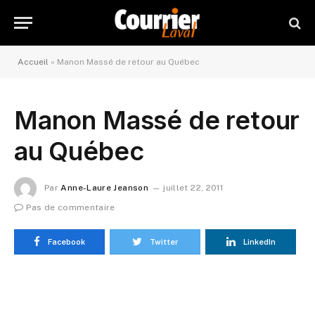
Accueil
»
Manon Massé de retour au Québec
Manon Massé de retour
au Québec
Par
Anne-Laure Jeanson
juillet 22, 2011
Pas de commentaire
Facebook
Twitter
LinkedIn