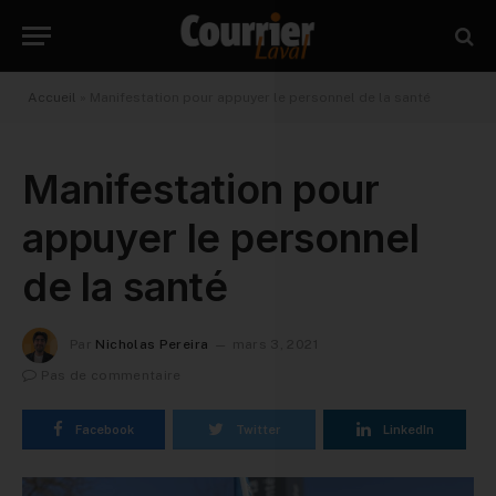
Accueil
»
Manifestation pour appuyer le personnel de la santé
Manifestation pour
appuyer le personnel
de la santé
Par
Nicholas Pereira
mars 3, 2021
Pas de commentaire
Facebook
Twitter
LinkedIn