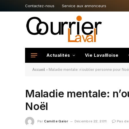
Contactez-nous
Service aux annonceurs
Actualités
Vie Lavallloise
Accueil
»
Maladie mentale: n’oublier personne pour Noë
Maladie mentale: n’o
Noël
Par
Camille Gaïor
Décembre 22, 2011
Pas d