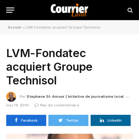
Accueil
»
LVM-Fondatec acquiert Groupe Technisol
LVM-Fondatec
acquiert Groupe
Technisol
Par
Stephane St-Amour | Initiative de journalisme local
mai 19, 2010
Pas de commentaire
Facebook
Twitter
LinkedIn