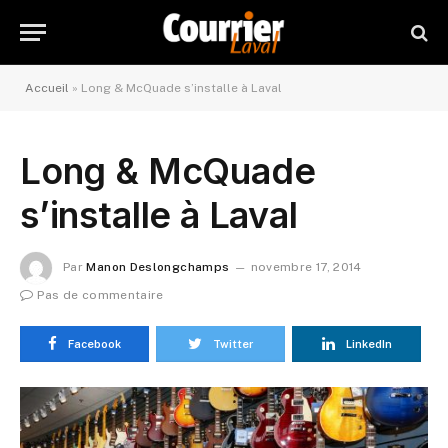
Accueil
»
Long & McQuade s’installe à Laval
Long & McQuade
s’installe à Laval
Par
Manon Deslongchamps
novembre 17, 2014
Pas de commentaire
Facebook
Twitter
LinkedIn