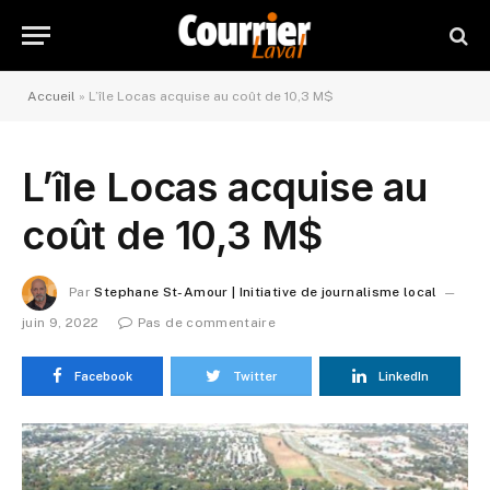
Accueil
»
L’île Locas acquise au coût de 10,3 M$
L’île Locas acquise au
coût de 10,3 M$
Par
Stephane St-Amour | Initiative de journalisme local
juin 9, 2022
Pas de commentaire
Facebook
Twitter
LinkedIn