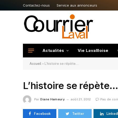
Contactez-nous
Service aux annonceurs
Actualités
Vie Lavallloise
Accueil
»
L’histoire se répète…
L’histoire se répète
Par
Diane Hameury
août 21, 2012
Pas de co
Facebook
Twitter
Linked