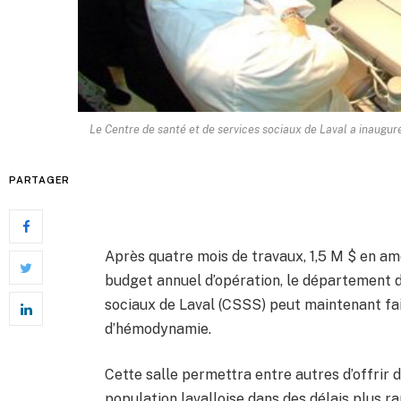
Le Centre de santé et de services sociaux de Laval a inaugur
PARTAGER
Après quatre mois de travaux, 1,5 M $ en a
budget annuel d’opération, le département d
sociaux de Laval (CSSS) peut maintenant fai
d’hémodynamie.
Cette salle permettra entre autres d’offrir d
population lavalloise dans des délais plus ra