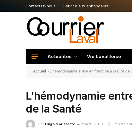
Contactez-nous
Service aux annonceurs
Actualités
Vie Lavallloise
Accueil
»
L’hémodynamie entre en fonction à la Cité de 
L’hémodynamie entre 
de la Santé
Par
Hugo Morissette
mai 19, 2010
Pas de c