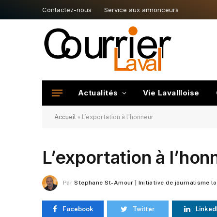
Contactez-nous
Service aux annonceurs
Actualités
Vie Lavallloise
Accueil
»
L’exportation à l’honneur
L’exportation à l’hon
Par
Stephane St-Amour | Initiative de journalisme l
Facebook
Twitter
Linked