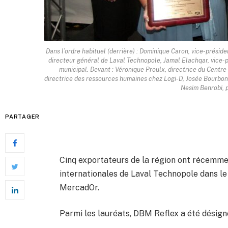
Dans l’ordre habituel (derrière) : Dominique Caron, vice-prési
directeur général de Laval Technopole, Jamal Elachqar, vice-p
municipal. Devant : Véronique Proulx, directrice du Centre
directrice des ressources humaines chez Logi-D, Josée Bourbonn
Nesim Benrobi, 
PARTAGER
Cinq exportateurs de la région ont récemme
internationales de Laval Technopole dans le 
MercadOr.
Parmi les lauréats, DBM Reflex a été désigné