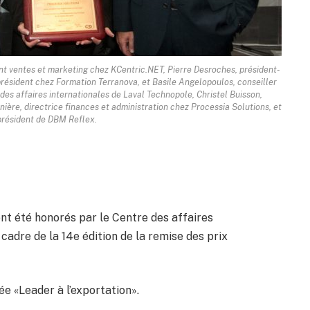
dent ventes et marketing chez KCentric.NET, Pierre Desroches, président-
résident chez Formation Terranova, et Basile Angelopoulos, conseiller
 des affaires internationales de Laval Technopole, Christel Buisson,
ière, directrice finances et administration chez Processia Solutions, et
président de DBM Reflex.
nt été honorés par le Centre des affaires
cadre de la 14e édition de la remise des prix
e «Leader à l’exportation».