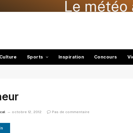
Le météo 
Culture
Sports
Inspiration
Concours
Vi
neur
ocal
octobre 12, 2012
Pas de commentaire
In