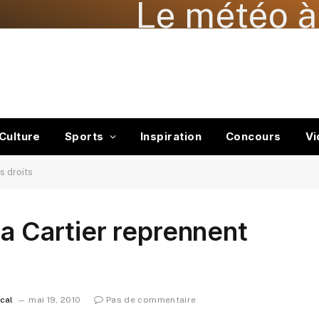
Le météo à
Culture
Sports
Inspiration
Concours
Vi
s droits
na Cartier reprennent
ocal
mai 19, 2010
Pas de commentaire