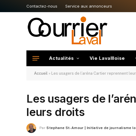
Contactez-nous
Service aux annonceurs
Actualités
Vie Lavallloise
Accueil
»
Les usagers de l’aréna Cartier reprennent leur
Les usagers de l’aré
leurs droits
Par
Stephane St-Amour | Initiative de journalisme l