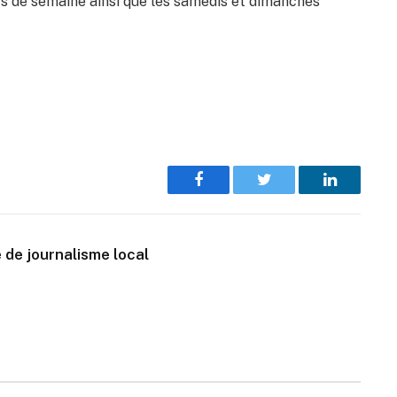
ours de semaine ainsi que les samedis et dimanches
Facebook
Twitter
LinkedIn
 de journalisme local