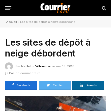
Accueil
»
Les sites de dépôt à neige débordent
Les sites de dépôt à
neige débordent
Par
Nathalie Villeneuve
mai 19, 2010
Pas de commentaire
Facebook
Twitter
LinkedIn