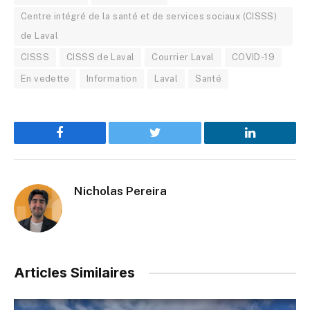
Centre intégré de la santé et de services sociaux (CISSS)
de Laval
CISSS
CISSS de Laval
Courrier Laval
COVID-19
En vedette
Information
Laval
Santé
Facebook
Twitter
LinkedIn
Nicholas Pereira
Articles Similaires