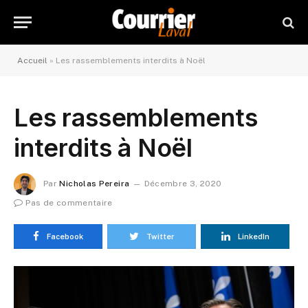
Accueil
»
Les rassemblements interdits à Noël
Les rassemblements
interdits à Noël
Par
Nicholas Pereira
Décembre 3, 2020
Pas de commentaire
Facebook
Twitter
LinkedIn