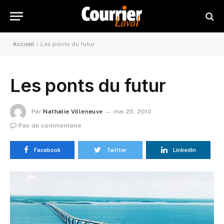
Accueil
»
Les ponts du futur
Les ponts du futur
Par
Nathalie Villeneuve
mai 25, 2010
Pas de commentaire
Facebook
Twitter
LinkedIn