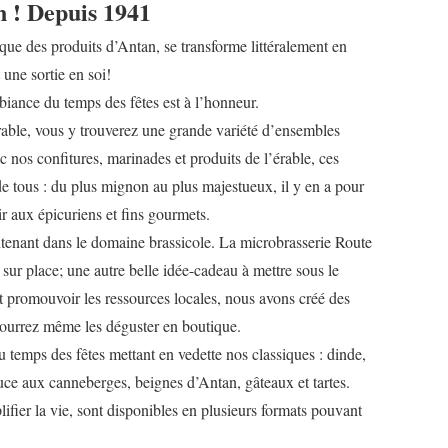
on ! Depuis 1941
rque des produits d’Antan, se transforme littéralement en
 une sortie en soi!
biance du temps des fêtes est à l’honneur.
rable, vous y trouverez une grande variété d’ensembles
nos confitures, marinades et produits de l’érable, ces
 de tous : du plus mignon au plus majestueux, il y en a pour
ir aux épicuriens et fins gourmets.
ntenant dans le domaine brassicole. La microbrasserie Route
 sur place; une autre belle idée-cadeau à mettre sous le
 et promouvoir les ressources locales, nous avons créé des
pourrez même les déguster en boutique.
temps des fêtes mettant en vedette nos classiques : dinde,
sauce aux canneberges, beignes d’Antan, gâteaux et tartes.
ifier la vie, sont disponibles en plusieurs formats pouvant