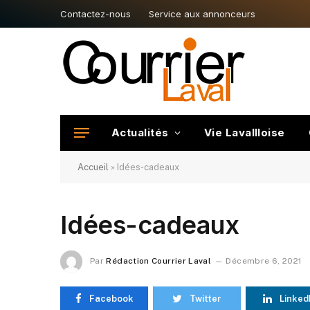
Contactez-nous
Service aux annonceurs
Actualités
Vie Lavallloise
Accueil
»
Idées-cadeaux
Idées-cadeaux
Par
Rédaction Courrier Laval
Décembre 6, 2021
Facebook
Twitter
Linked