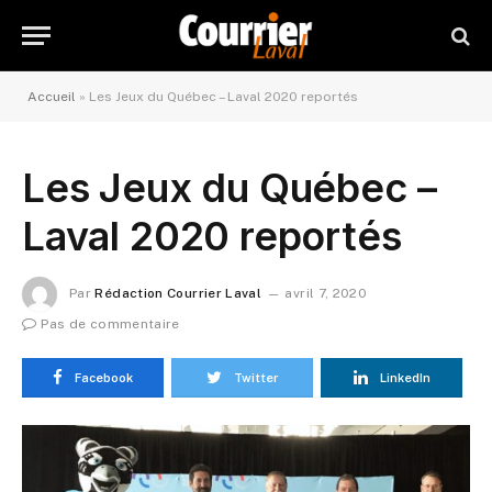
Accueil
»
Les Jeux du Québec – Laval 2020 reportés
Les Jeux du Québec –
Laval 2020 reportés
Par
Rédaction Courrier Laval
avril 7, 2020
Pas de commentaire
Facebook
Twitter
LinkedIn