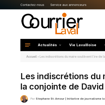
Contactez-nous
Service aux annonceurs
Actualités
Vie Lavallloise
Accueil
»
Les indiscrétions du maire soulèvent l’ire de 
Les indiscrétions du 
la conjointe de Davi
Par
Stephane St-Amour | Initiative de journalisme l