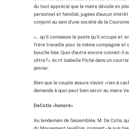
du tout apprécié que le maire dévoile en pl
personnel et familial, jugées d’aucun intérêt
conjoint au sein d’une société de la Couronn
«… qu’il connaisse le poste qu’il occupe et, e
frère travaille pour la même compagnie et q
bouche bée. Quoi d’autre encore connait-il su
vôtre?», écrit Isabelle Piché dans un courr
janvier.
Bien que le couple assure n’avoir «rien à cach
demande à quoi peut bien servir au maire Va
DeCotis «honoré»
Au lendemain de l’assemblée, M. De Cotis, qu
du Mouvement lavallois, ironisait:«Je suis b