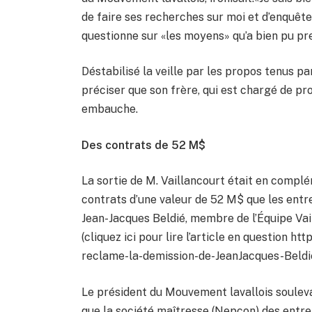
de faire ses recherches sur moi et d’enquête
questionne sur «les moyens» qu’a bien pu pre
Déstabilisé la veille par les propos tenus par
préciser que son frère, qui est chargé de proj
embauche.
Des contrats de 52 M$
La sortie de M. Vaillancourt était en complé
contrats d’une valeur de 52 M$ que les entr
Jean-Jacques Beldié, membre de l’Équipe Vail
(cliquez ici pour lire l’article en question 
reclame-la-demission-de-JeanJacques-Beldie
Le président du Mouvement lavallois souleva
que la société maîtresse (Nepcon) des entre