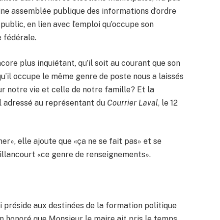
eine assemblée publique des informations d’ordre
 public, en lien avec l’emploi qu’occupe son
e fédérale.
ncore plus inquiétant, qu’il soit au courant que son
u’il occupe le même genre de poste nous a laissés
r notre vie et celle de notre famille? Et la
iel adressé au représentant du
Courrier Laval
, le 12
er», elle ajoute que «ça ne se fait pas» et se
illancourt «ce genre de renseignements».
i préside aux destinées de la formation politique
ien honoré que Monsieur le maire ait pris le temps