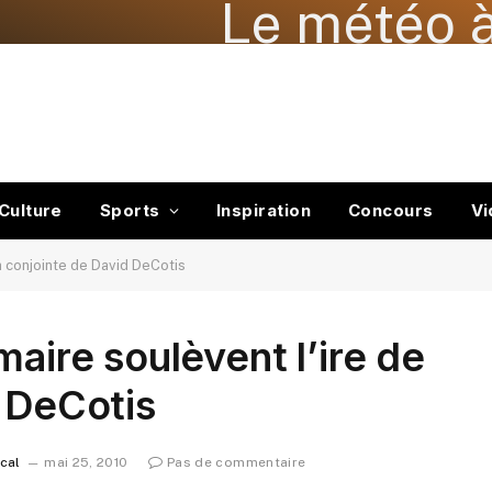
Le météo à
Culture
Sports
Inspiration
Concours
Vi
la conjointe de David DeCotis
maire soulèvent l’ire de
d DeCotis
ocal
mai 25, 2010
Pas de commentaire