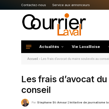
Contactez-nous
Service aux annonceurs
Actualités
Vie Lavallloise
Accueil
»
Les frais d’avocat du maire soulevés au consei
Les frais d’avocat du
conseil
Par
Stephane St-Amour | Initiative de journalisme l