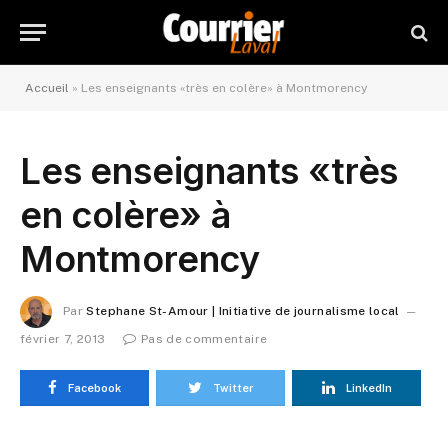
Accueil
»
Les enseignants «très en colère» à Montmorency
Les enseignants «très
en colère» à
Montmorency
Par
Stephane St-Amour | Initiative de journalisme local
février 7, 2013
Pas de commentaire
Facebook
Twitter
LinkedIn