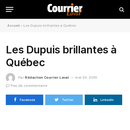
Accueil
»
Les Dupuis brillantes à Québec
Les Dupuis brillantes à
Québec
Par
Rédaction Courrier Laval
mai 20, 2010
Pas de commentaire
Facebook
Twitter
LinkedIn