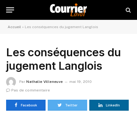
Accueil
»
Les conséquences du jugement Langlois
Les conséquences du
jugement Langlois
Par
Nathalie Villeneuve
mai 19, 2010
Pas de commentaire
Facebook
Twitter
LinkedIn