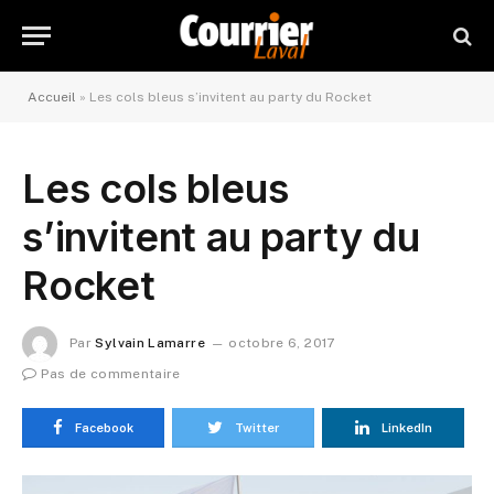
Accueil
»
Les cols bleus s’invitent au party du Rocket
Les cols bleus
s’invitent au party du
Rocket
Par
Sylvain Lamarre
octobre 6, 2017
Pas de commentaire
Facebook
Twitter
LinkedIn