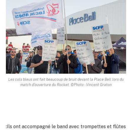
Les cols bleus ont fait beaucoup de bruit devant la Place Bell lors du
match d'ouverture du Rocket. ©Photo - Vincent Graton
:Ils ont accompagné le band avec trompettes et flûtes