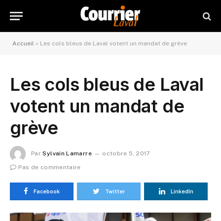
Accueil
»
Les cols bleus de Laval votent un mandat de grève
Les cols bleus de Laval
votent un mandat de
grève
Par
Sylvain Lamarre
octobre 5, 2017
Pas de commentaire
Facebook
Twitter
LinkedIn