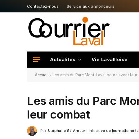
Contactez-nous
Service aux annonceurs
Actualités
Vie Lavallloise
Accueil
»
Les amis du Parc Mont-Laval poursuivent leur
Les amis du Parc Mo
leur combat
Par
Stephane St-Amour | Initiative de journalisme l