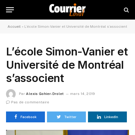
Accueil
»
L’école Simon-Vanier et Université de Montréal s’associent
L’école Simon-Vanier et
Université de Montréal
s’associent
Par
Alexis Gohier-Drolet
mars 14, 2019
Pas de commentaire
Facebook
Twitter
LinkedIn