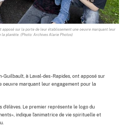
t apposé sur la porte de leur établissement une oeuvre marquant leur
la planète. (Photo: Archives Alarie Photos)
on-Guilbault, à Laval-des-Rapides, ont apposé sur
une oeuvre marquant leur engagement pour la
gos d’élèves. Le premier représente le logo du
ents», indique l’animatrice de vie spirituelle et
u.