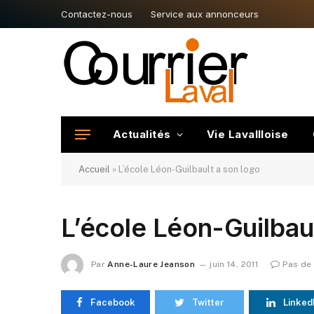
Contactez-nous
Service aux annonceurs
Actualités
Vie Lavallloise
Accueil
»
L’école Léon-Guilbault a son logo
L’école Léon-Guilbaul
Par
Anne-Laure Jeanson
juin 14, 2011
Pas de
Facebook
Twitter
Linked