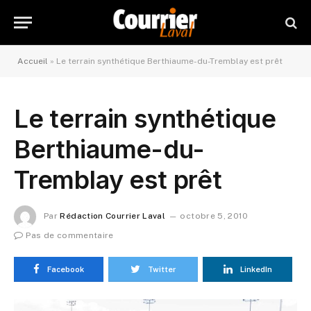
Accueil
»
Le terrain synthétique Berthiaume-du-Tremblay est prêt
Le terrain synthétique
Berthiaume-du-
Tremblay est prêt
Par
Rédaction Courrier Laval
octobre 5, 2010
Pas de commentaire
Facebook
Twitter
LinkedIn