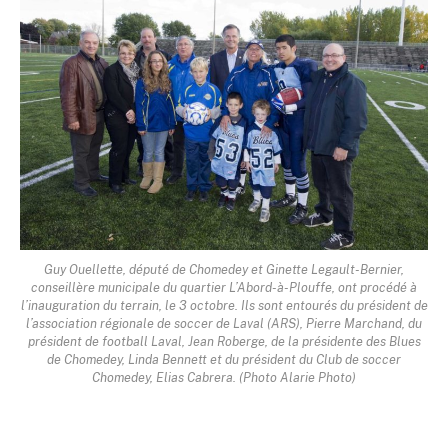
Guy Ouellette, député de Chomedey et Ginette Legault-Bernier,
conseillère municipale du quartier L’Abord-à-Plouffe, ont procédé à
l’inauguration du terrain, le 3 octobre. Ils sont entourés du président de
l’association régionale de soccer de Laval (ARS), Pierre Marchand, du
président de football Laval, Jean Roberge, de la présidente des Blues
de Chomedey, Linda Bennett et du président du Club de soccer
Chomedey, Elias Cabrera. (Photo Alarie Photo)