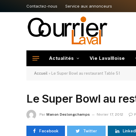
Contactez-nous
Service aux annonceurs
Actualités
Vie Lavallloise
Accueil
»
Le Super Bowl au restaurant Table 51
Le Super Bowl au res
Par
Manon Deslongchamps
février 17, 2012
Facebook
Twitter
Linked