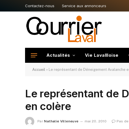
Contactez-nous
Service aux annonceurs
Actualités
Vie Lavallloise
Accueil
»
Le représentant de Déneigement Avalanche e
Le représentant de 
en colère
Par
Nathalie Villeneuve
mai 20, 2010
Pas de