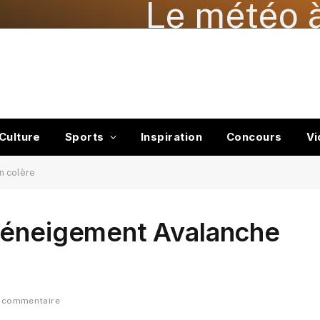
Le météo à
Culture
Sports
Inspiration
Concours
Vi
n colère
Déneigement Avalanche
 commentaire