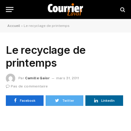
Accueil
»
Le recyclage de printemps
Le recyclage de
printemps
Par
Camille Gaïor
mars 31, 2011
Pas de commentaire
Facebook
Twitter
LinkedIn