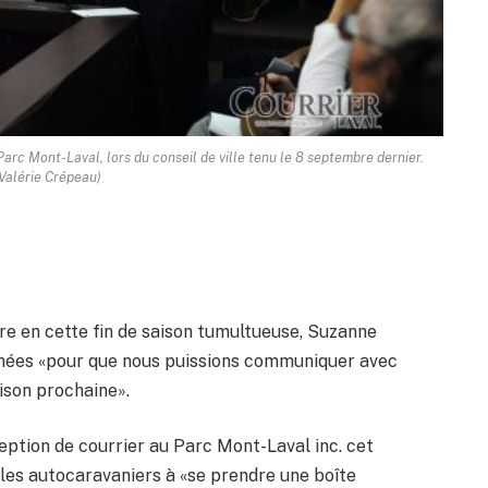
arc Mont-Laval, lors du conseil de ville tenu le 8 septembre dernier.
Valérie Crépeau)
vre en cette fin de saison tumultueuse, Suzanne
données «pour que nous puissions communiquer avec
ison prochaine».
eption de courrier au Parc Mont-Laval inc. cet
 les autocaravaniers à «se prendre une boîte