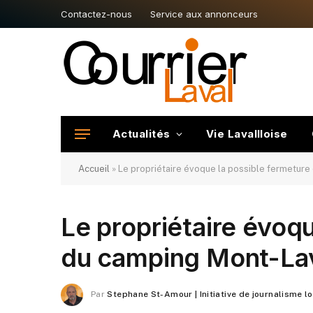
Contactez-nous
Service aux annonceurs
Actualités
Vie Lavallloise
Accueil
»
Le propriétaire évoque la possible fermeture
Le propriétaire évoq
du camping Mont-La
Par
Stephane St-Amour | Initiative de journalisme l