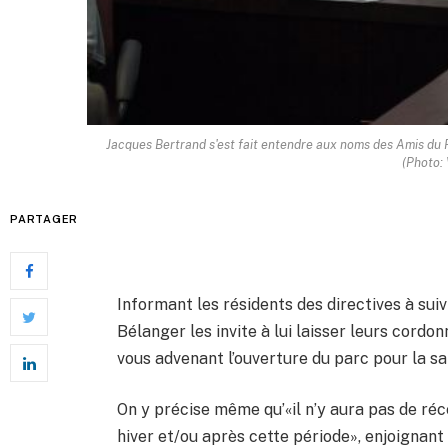
Jacques Bertrand s'est fait entendre aux noms des Amis du P
(Photo: 
PARTAGER
Informant les résidents des directives à sui
Bélanger les invite à lui laisser leurs cor
vous advenant l’ouverture du parc pour la sa
On y précise même qu’«il n’y aura pas de réc
hiver et/ou après cette période», enjoignant