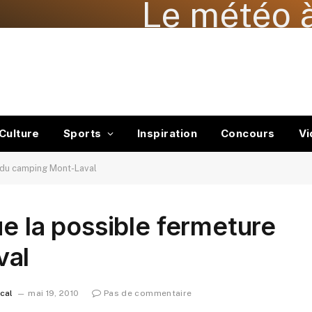
Le météo à
Culture
Sports
Inspiration
Concours
Vi
 du camping Mont-Laval
ue la possible fermeture
val
ocal
mai 19, 2010
Pas de commentaire