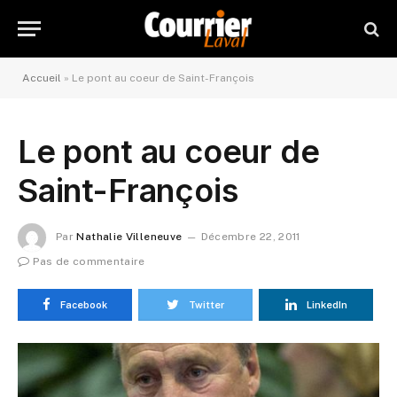
Accueil
»
Le pont au coeur de Saint-François
Le pont au coeur de
Saint-François
Par
Nathalie Villeneuve
Décembre 22, 2011
Pas de commentaire
Facebook
Twitter
LinkedIn