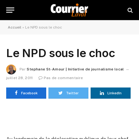
Accueil
»
Le NPD sous le choc
Le NPD sous le choc
Par
Stephane St-Amour | Initiative de journalisme local
juillet 28, 2011
Pas de commentaire
Facebook
Twitter
LinkedIn