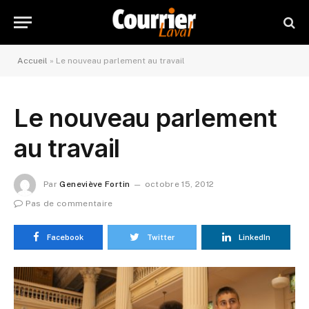
Accueil
»
Le nouveau parlement au travail
Le nouveau parlement
au travail
Par
Geneviève Fortin
octobre 15, 2012
Pas de commentaire
Facebook
Twitter
LinkedIn