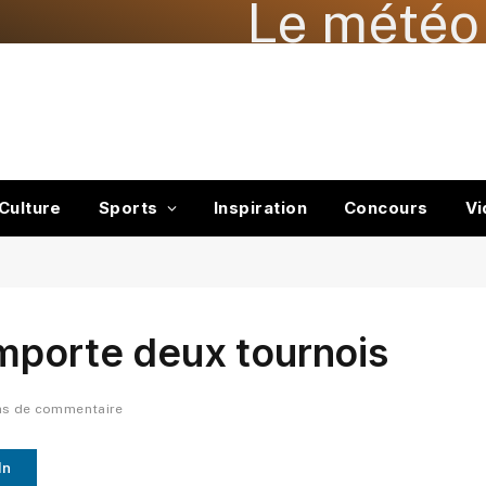
Le météo 
Culture
Sports
Inspiration
Concours
Vi
mporte deux tournois
as de commentaire
In