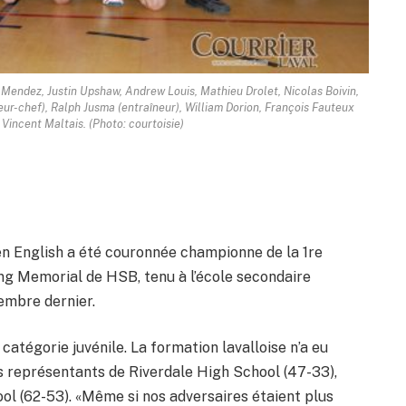
endez, Justin Upshaw, Andrew Louis, Mathieu Drolet, Nicolas Boivin,
ur-chef), Ralph Jusma (entraîneur), William Dorion, François Fauteux
 Vincent Maltais. (Photo: courtoisie)
en English a été couronnée championne de la 1re
ing Memorial de HSB, tenu à l’école secondaire
embre dernier.
 catégorie juvénile. La formation lavalloise n’a eu
es représentants de Riverdale High School (47-33),
l (62-53). «Même si nos adversaires étaient plus