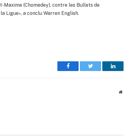
nt-Maxime (Chomedey), contre les Bullets de
a Ligue», a conclu Warren English.
Facebook
Twitter
LinkedIn
Website