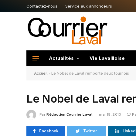
Contactez-nous
Service aux annonceurs
Actualités
Vie Lavallloise
Accueil
»
Le Nobel de Laval remporte deux tournois
Le Nobel de Laval re
Par
Rédaction Courrier Laval
mai 19, 2010
P
Facebook
Twitter
Linked