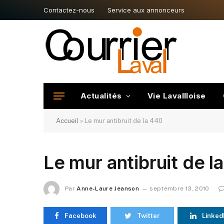
Contactez-nous
Service aux annonceurs
Actualités
Vie Lavallloise
Accueil
»
Le mur antibruit de la 440
Le mur antibruit de l
Par
Anne-Laure Jeanson
septembre 13, 2010
Facebook
Twitter
Linked