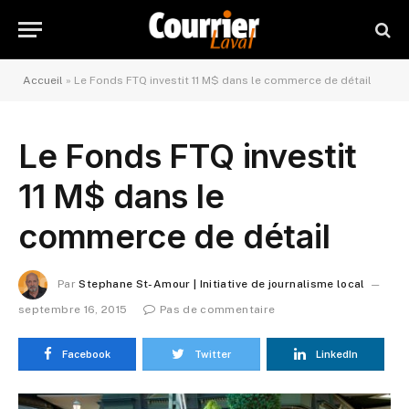
Accueil
»
Le Fonds FTQ investit 11 M$ dans le commerce de détail
Le Fonds FTQ investit
11 M$ dans le
commerce de détail
Par
Stephane St-Amour | Initiative de journalisme local
septembre 16, 2015
Pas de commentaire
Facebook
Twitter
LinkedIn