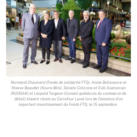
Normand Chouinard (Fonds de solidarité FTQ), Annie Bellavance et
Steeve Beaudet (Souris Mini), Donato Coticone et Evik Asatoorian
(RUDSAK) et Léopold Turgeon (Conseil québécois du commerce de
détail) étaient réunis au Carrefour Laval lors de l'annonce d'un
important investissement du Fonds FTQ, le 15 septembre.