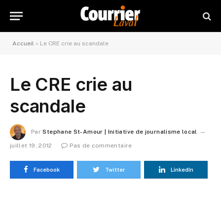
Accueil
»
Le CRE crie au scandale
Le CRE crie au
scandale
Par
Stephane St-Amour | Initiative de journalisme local
juillet 19, 2012
Pas de commentaire
Facebook
Twitter
LinkedIn