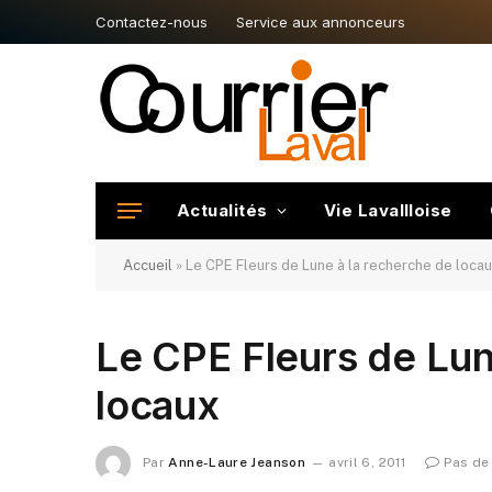
Contactez-nous
Service aux annonceurs
Actualités
Vie Lavallloise
Accueil
»
Le CPE Fleurs de Lune à la recherche de loca
Le CPE Fleurs de Lun
locaux
Par
Anne-Laure Jeanson
avril 6, 2011
Pas de