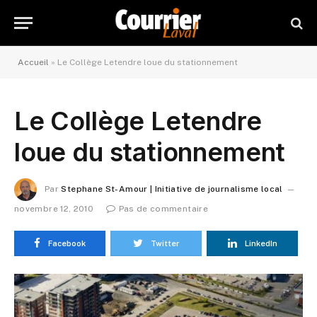
Accueil
»
Le Collège Letendre loue du stationnement
Le Collège Letendre
loue du stationnement
Par
Stephane St-Amour | Initiative de journalisme local
novembre 12, 2010
Pas de commentaire
Facebook
Twitter
LinkedIn