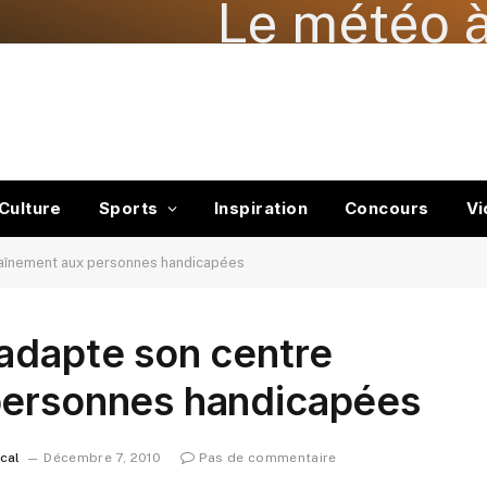
Le météo à
Culture
Sports
Inspiration
Concours
Vi
raînement aux personnes handicapées
adapte son centre
personnes handicapées
ocal
Décembre 7, 2010
Pas de commentaire