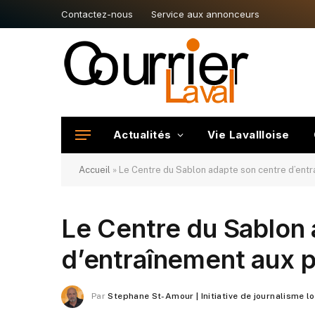
Contactez-nous
Service aux annonceurs
Actualités
Vie Lavallloise
Accueil
»
Le Centre du Sablon adapte son centre d’ent
Le Centre du Sablon 
d’entraînement aux 
Par
Stephane St-Amour | Initiative de journalisme l