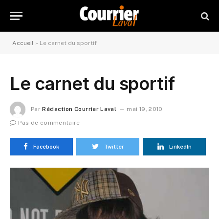
Accueil
»
Le carnet du sportif
Le carnet du sportif
Par
Rédaction Courrier Laval
mai 19, 2010
Pas de commentaire
Facebook
Twitter
LinkedIn