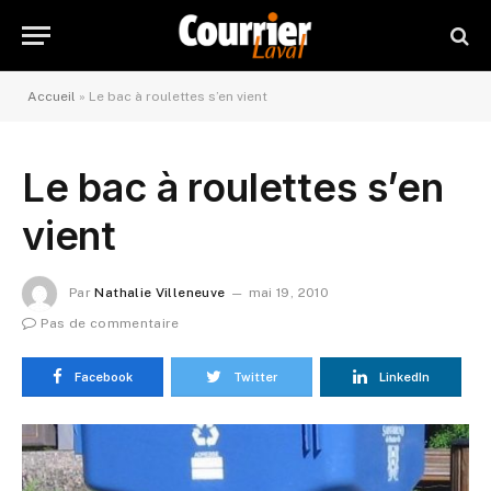
Accueil
»
Le bac à roulettes s’en vient
Le bac à roulettes s’en
vient
Par
Nathalie Villeneuve
mai 19, 2010
Pas de commentaire
Facebook
Twitter
LinkedIn