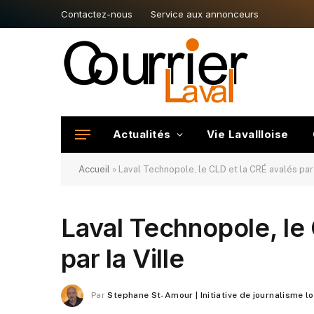
Contactez-nous
Service aux annonceurs
Actualités
Vie Lavallloise
Accueil
»
Laval Technopole, le CLD et la CRÉ avalés par 
Laval Technopole, le
par la Ville
Par
Stephane St-Amour | Initiative de journalisme l