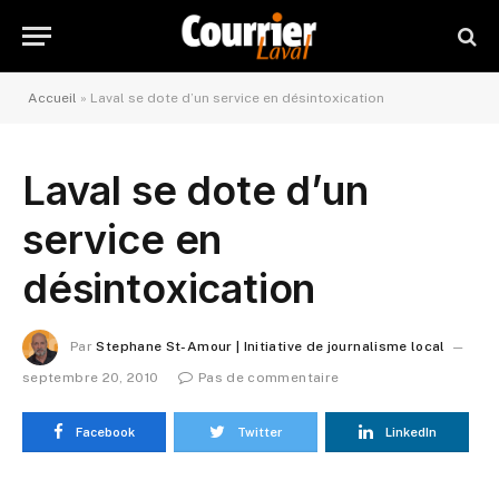
Accueil
»
Laval se dote d’un service en désintoxication
Laval se dote d’un
service en
désintoxication
Par
Stephane St-Amour | Initiative de journalisme local
septembre 20, 2010
Pas de commentaire
Facebook
Twitter
LinkedIn